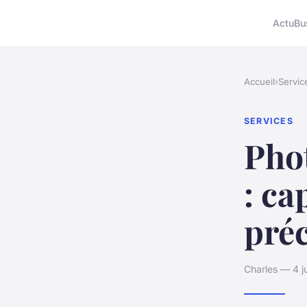
Actu
Bu
Accueil
›
Servic
SERVICES
Pho
: ca
pré
Charles — 4 j