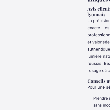
Avis clien
lyonnais
La précisio
exacte. Les 
professionn
et valorisé
authentique
lumière nat
réussis. Be
l’usage d’ac
Conseils u
Pour une sé
Prendre r
sans inco