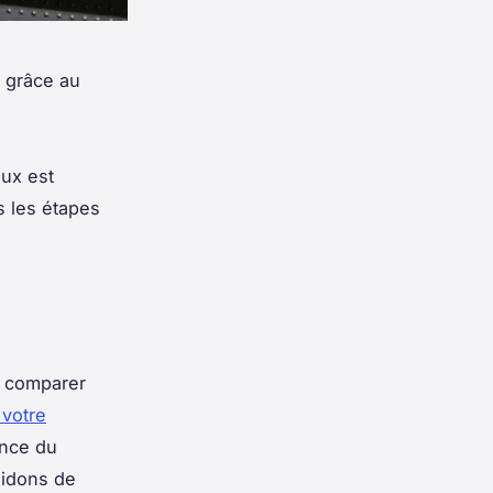
 grâce au
ux est
s les étapes
de comparer
votre
ance du
Bidons de