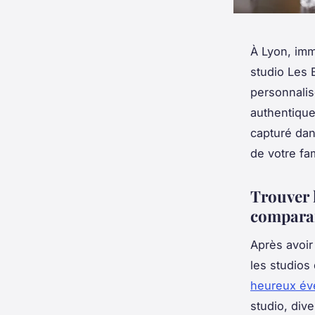
À Lyon, imm
studio Les 
personnalis
authentique
capturé dan
de votre fam
Trouver 
comparai
Après avoir
les studios
heureux é
studio, div