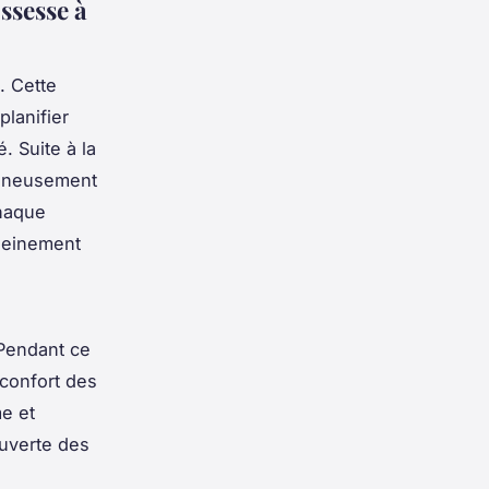
ssesse à
. Cette
planifier
 Suite à la
igneusement
haque
pleinement
Pendant ce
 confort des
e et
ouverte des