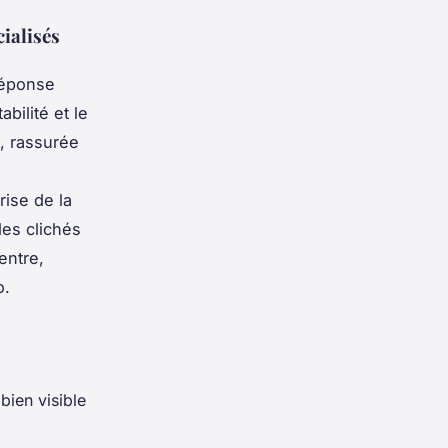
ialisés
réponse
bilité et le
, rassurée
rise de la
des clichés
entre,
o.
bien visible