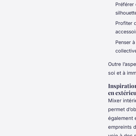
Préférer 
silhouett
Profiter
accessoi
Penser à
collectiv
Outre l’aspe
soi et à im
Inspiration
en extérie
Mixer intéri
permet d’ob
également e
empreints d
voie à des 