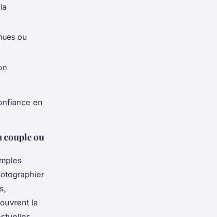
la
enues ou
on
confiance en
en couple ou
imples
hotographier
s,
ouvrent la
estuelles