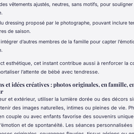
des vêtements ajustés, neutres, sans motifs, pour souligner 
e.
 du dressing proposé par le photographe, pouvant inclure t
res de saison.
 intégrer d’autres membres de la famille pour capter l’émoti
e.
ct esthétique, cet instant contribue aussi à renforcer la 
mortaliser l’attente de bébé avec tendresse.
s et idées créatives : photos originales, en famille, 
ur
eur et extérieur, utiliser la lumière dorée ou des décors s
tenir des images naturelles, intimes ou pleines de vie. P
n couple ou avec enfants favorise des souvenirs unique
’émotion et de spontanéité. Les séances personnalisées 
poses originales, couronnes fleuries, tissus aériens ou g