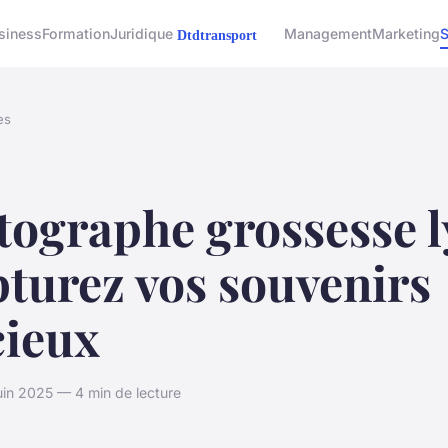
siness
Formation
Juridique
Management
Marketing
S
es
tographe grossesse 
pturez vos souvenirs
cieux
uin 2025 — 4 min de lecture