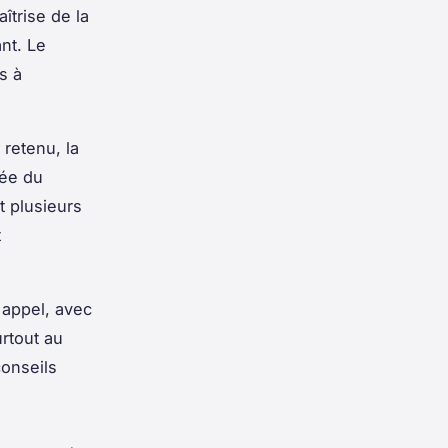
îtrise de la
nt. Le
s à
 retenu, la
mée du
t plusieurs
t
 appel, avec
urtout au
conseils