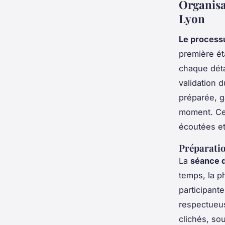
Organisa
Lyon
Le processu
première éta
chaque déta
validation 
préparée, 
moment. Ce 
écoutées et
Préparatio
La
séance d
temps, la p
participant
respectueus
clichés, so