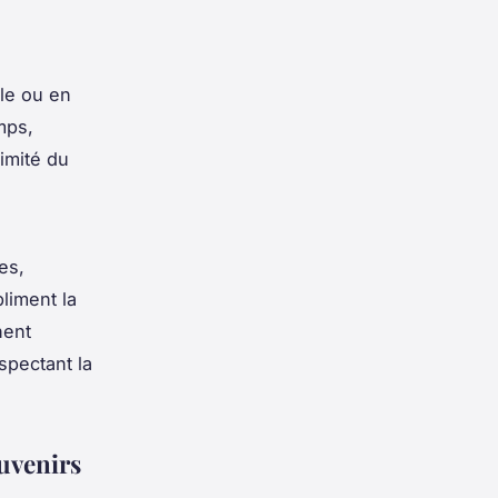
ile ou en
emps,
imité du
es,
liment la
nent
spectant la
ouvenirs