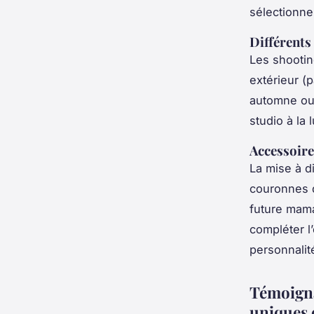
sélectionne
Différents
Les shooti
extérieur (p
automne ou 
studio à la
Accessoire
La mise à d
couronnes d
future mama
compléter l
personnalit
Témoigna
uniques 