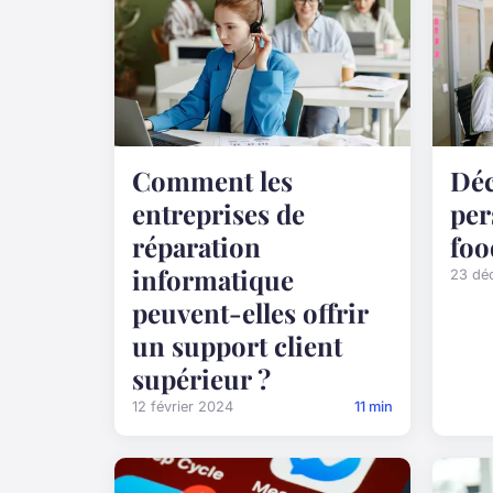
Comment les
Dé
entreprises de
per
réparation
foo
informatique
23 dé
peuvent-elles offrir
un support client
supérieur ?
12 février 2024
11 min