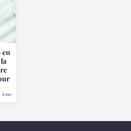
 en
la
tre
our
3 min