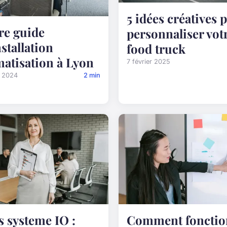
5 idées créatives 
re guide
personnaliser vot
nstallation
food truck
matisation à Lyon
7 février 2025
i 2024
2 min
s systeme IO :
Comment fonctio