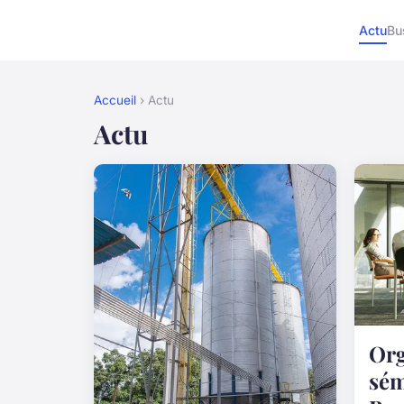
Actu
Bu
Accueil
› Actu
Actu
Org
sém