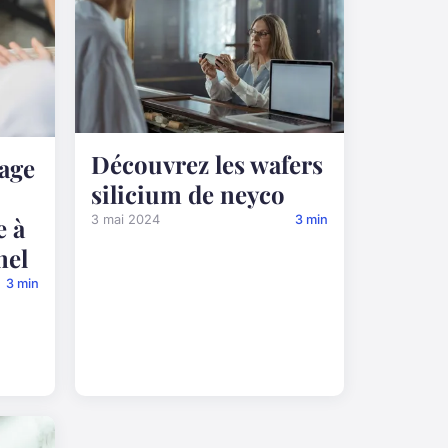
Découvrez les wafers
tage
silicium de neyco
e à
3 mai 2024
3 min
nel
3 min