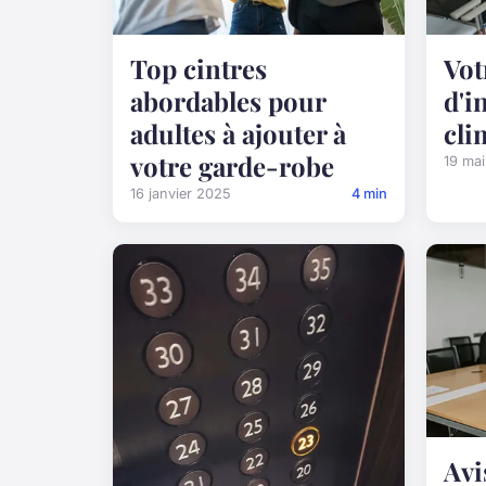
Top cintres
Vot
abordables pour
d'i
adultes à ajouter à
cli
votre garde-robe
19 ma
16 janvier 2025
4 min
Avi