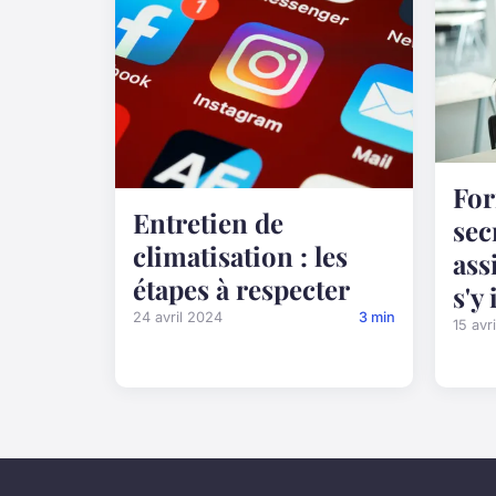
For
Entretien de
sec
climatisation : les
ass
étapes à respecter
s'y
24 avril 2024
3 min
15 avr