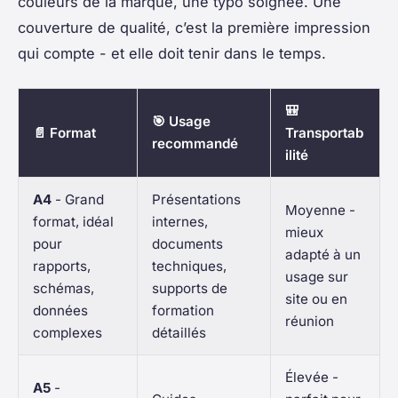
couleurs de la marque, une typo soignée. Une
couverture de qualité, c’est la première impression
qui compte - et elle doit tenir dans le temps.
🎒
🎯 Usage
📄 Format
Transportab
recommandé
ilité
A4
- Grand
Présentations
Moyenne -
format, idéal
internes,
mieux
pour
documents
adapté à un
rapports,
techniques,
usage sur
schémas,
supports de
site ou en
données
formation
réunion
complexes
détaillés
Élevée -
A5
-