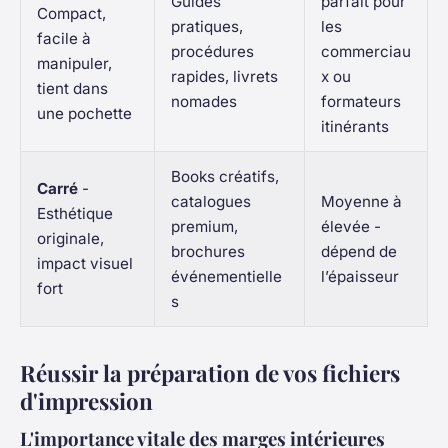
Guides
parfait pour
Compact,
pratiques,
les
facile à
procédures
commerciau
manipuler,
rapides, livrets
x ou
tient dans
nomades
formateurs
une pochette
itinérants
Books créatifs,
Carré
-
catalogues
Moyenne à
Esthétique
premium,
élevée -
originale,
brochures
dépend de
impact visuel
événementielle
l’épaisseur
fort
s
Réussir la préparation de vos fichiers
d'impression
L'importance vitale des marges intérieures