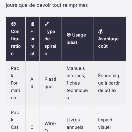
jours que de devoir tout réimprimer.
📦
📄
🔗
Con
F
Type
💰
🎯 Usage
figu
or
de
Avantage
idéal
ratio
m
spiral
coût
n
at
e
Pac
Manuels
k
internes,
Économiq
A
Plasti
For
fiches
ue à partir
4
que
mati
technique
de 50 ex
on
s
Pac
k
Livres
Impact
Wire-
Cat
C
annuels,
visuel
O