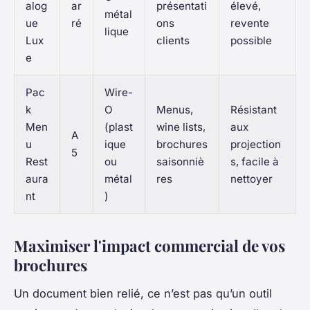
alog
ar
présentati
élevé,
métal
ue
ré
ons
revente
lique
Lux
clients
possible
e
Pac
Wire-
k
O
Menus,
Résistant
Men
(plast
wine lists,
aux
A
u
ique
brochures
projection
5
Rest
ou
saisonniè
s, facile à
aura
métal
res
nettoyer
nt
)
Maximiser l'impact commercial de vos
brochures
Un document bien relié, ce n’est pas qu’un outil