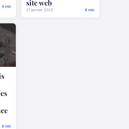
site web
4 min
31 janvier 2025
8 min
is
ées
nce
6 min