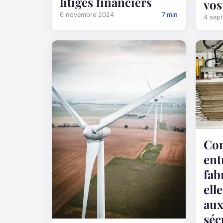
litiges financiers
vos
6 novembre 2024
7 min
4 sep
Co
ent
fab
ell
aux
séc