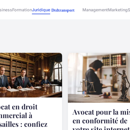
siness
Formation
Juridique
Management
Marketing
S
cat en droit
Avocat pour la mi
mercial à
en conformité de
sailles : confiez
votre site internet