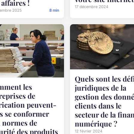
 affaires !
17 décembre 2024
tembre 2025
8 min
Quels sont les déf
mment les
juridiques de la
reprises de
gestion des donn
rication peuvent-
clients dans le
es se conformer
secteur de la fina
 normes de
numérique ?
urité des produits
12 février 2024