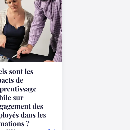
ls sont les
acts de
pprentissage
ile sur
ngagement des
loyés dans les
mations ?