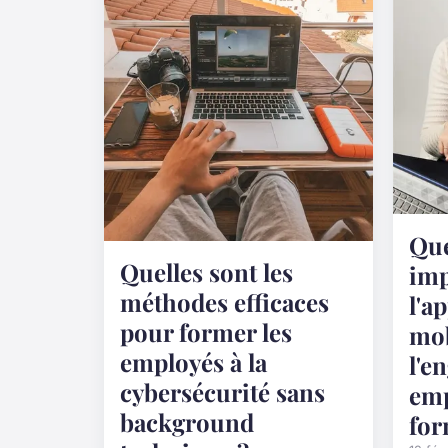
Que
Quelles sont les
imp
méthodes efficaces
l'a
pour former les
mob
employés à la
l'e
cybersécurité sans
emp
background
for