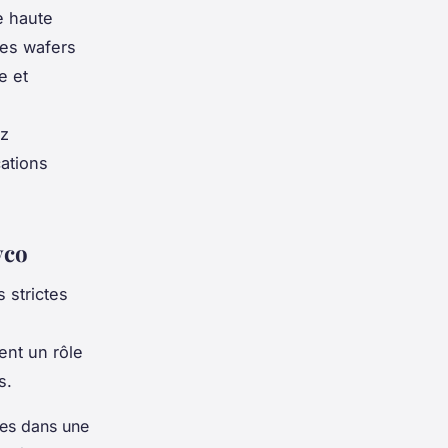
e haute
les wafers
e et
ez
cations
yco
 strictes
uent un rôle
s.
les dans une