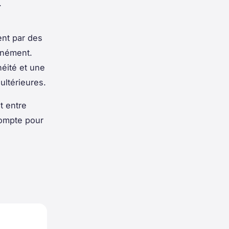
.
ent par des
tanément.
néité et une
ultérieures.
t entre
compte pour