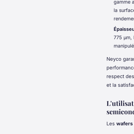
gamme al
la surfac
rendemen
Épaisseu
775 µm, l
manipulé
Neyco garan
performance
respect des
et la satisfa
L'utilisa
semicon
Les
wafers 