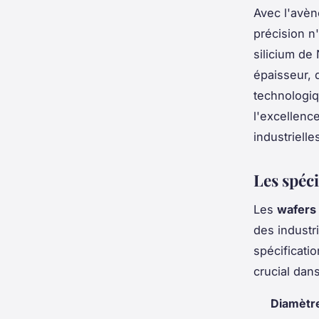
Avec l'avè
précision n
silicium de
épaisseur, 
technologiq
l'excellenc
industrielle
Les spéc
Les
wafers 
des industr
spécificati
crucial dans
Diamètre