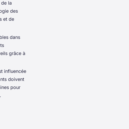
 de la
ogie des
s et de
bles dans
ts
eils grâce à
t influencée
ants doivent
hines pour
.