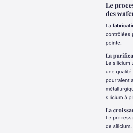
Le proce
des wafe
La
fabricat
contrôlées 
pointe.
La purific
Le silicium
une qualité
pourraient a
métallurgiq
silicium à 
La croissan
Le processu
de silicium.