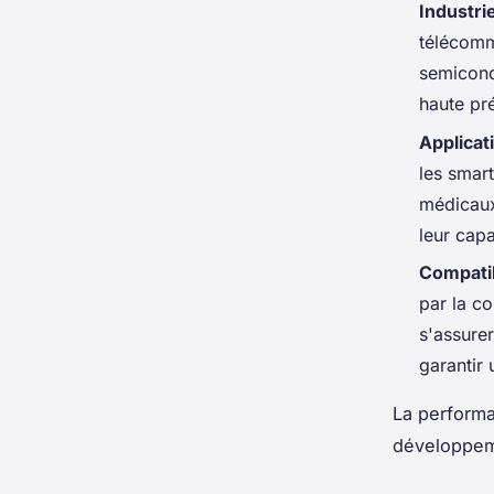
Industri
télécomm
semicond
haute pr
Applicat
les smar
médicaux.
leur capa
Compatib
par la co
s'assure
garantir 
La performa
développeme