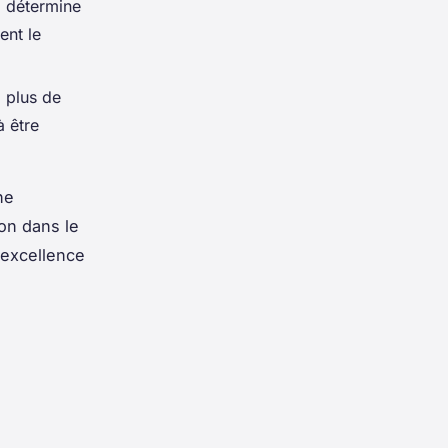
l détermine
ent le
à plus de
à être
ne
ion dans le
'excellence