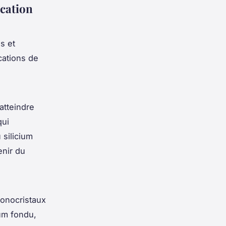
ication
s et
cations de
atteindre
qui
 silicium
enir du
monocristaux
ium fondu,