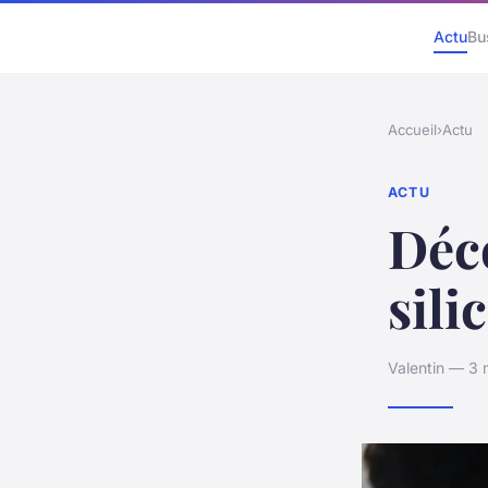
Actu
Bu
Accueil
›
Actu
ACTU
Déco
sili
Valentin — 3 