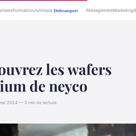
siness
Formation
Juridique
Management
Marketing
S
uvrez les wafers
cium de neyco
mai 2024 — 3 min de lecture