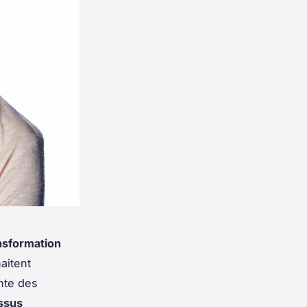
nsformation
aitent
nte des
ssus