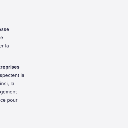
tesse
té
er la
treprises
espectent la
nsi, la
ngement
ace pour