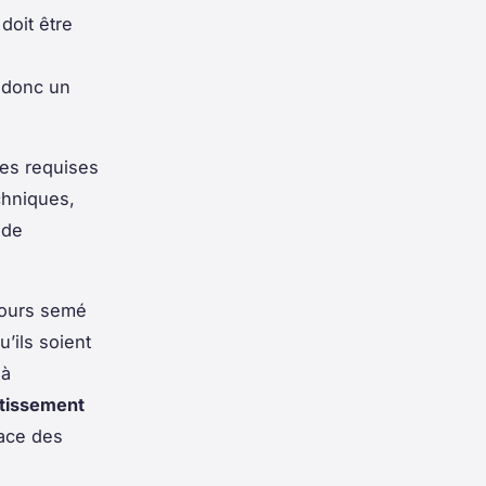
doit être
 donc un
es requises
chniques,
 de
cours semé
’ils soient
 à
stissement
lace des