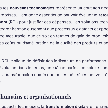
ns les
nouvelles technologies
représente un coût non nég
treprises. Il est donc essentiel de pouvoir évaluer le
reto
ment
(ROI) pour justifier ces dépenses. Les solutions tec
ntégrer harmonieusement aux processus existants et appo
tée mesurable, que ce soit en termes de gain de productiv
es coûts ou d’amélioration de la qualité des produits et s
u ROI implique de définir des indicateurs de performance c
 évolution dans le temps, une tâche parfois complexe dan
 la transformation numérique où les bénéfices peuvent êt
e.
s humains et organisationnels
 aspects techniques, la
transformation digitale
en entrep