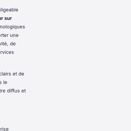
ligeable
ur sur
hnologiques
rter une
ité, de
ervices
lairs et de
s le
re diffus et
rise