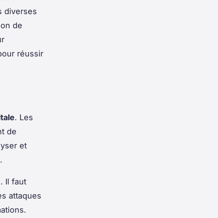
s diverses
tion de
ur
pour réussir
tale
. Les
t de
lyser et
.
Il faut
les attaques
mations.