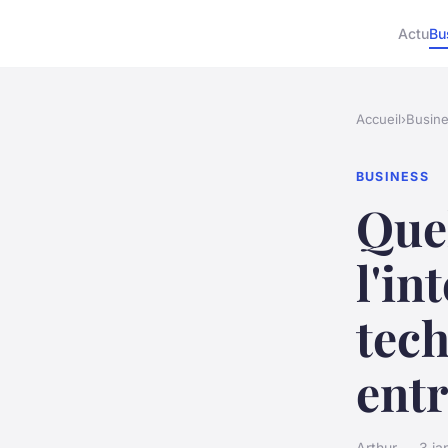
Actu
Bu
Accueil
›
Busin
BUSINESS
Quel
l'in
tec
entr
Arthur — 3 ja