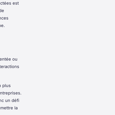
ectées est
de
nces
ne.
mentée ou
teractions
n plus
entreprises.
nc un défi
mettre la