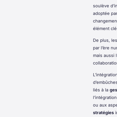
soulève d’i
adoptée pa
changement 
élément clé
De plus, le
par l’ère n
mais aussi 
collaboration
L’intégrati
d’embûches,
liés à la
ges
l’intégration
ou aux aspe
stratégies
i