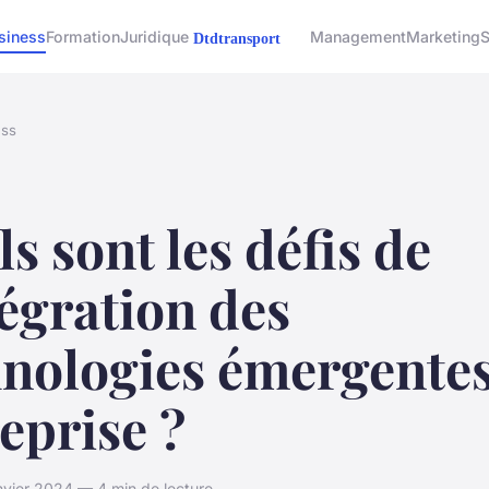
siness
Formation
Juridique
Management
Marketing
S
ess
s sont les défis de
tégration des
hnologies émergentes
eprise ?
nvier 2024 — 4 min de lecture