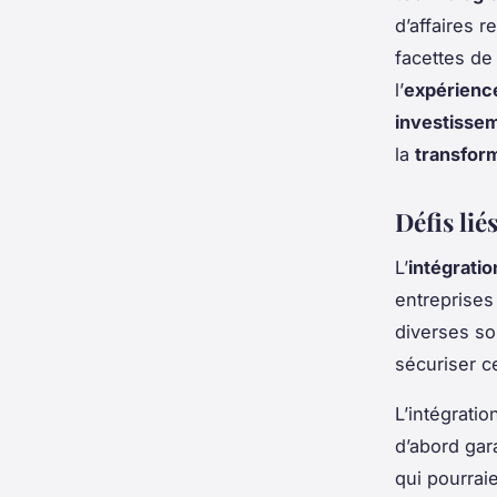
d’affaires r
facettes de
l’
expérience
investisse
la
transfor
Défis lié
L’
intégrati
entreprises
diverses sou
sécuriser c
L’intégrati
d’abord gara
qui pourraie