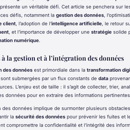
eprésente un véritable défi. Cet article se penchera sur le
 ces défis, notamment la
gestion des données
, l’optimisa
 client
, l’adoption de l’
intelligence artificielle
, le retour s
ment
, et l’importance de développer une
stratégie
solide 
mation numérique
.
s à la gestion et à l’intégration des données
on des données
est primordiale dans la
transformation digi
 sont submergées par un flux constants de
data
provenan
rces. L’enjeu est de taille : il s’agit de collecter, trier, ana
es données pour en extraire des informations pertinentes
on des données implique de surmonter plusieurs obstacles. 
ntir la
sécurité des données
pour prévenir les fuites et 
nt compromettre la confidentialité et l’intégrité des infor