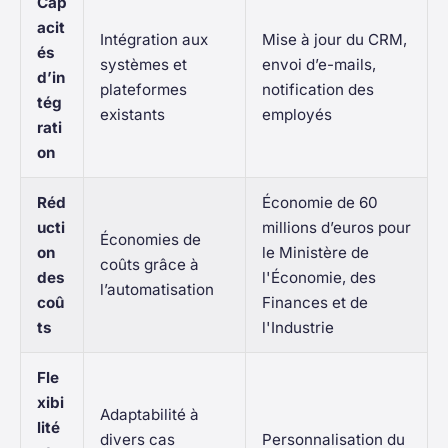
Cap
acit
Intégration aux
Mise à jour du CRM,
és
systèmes et
envoi d’e-mails,
d’in
plateformes
notification des
tég
existants
employés
rati
on
Réd
Économie de 60
ucti
millions d’euros pour
Économies de
on
le Ministère de
coûts grâce à
des
l'Économie, des
l’automatisation
coû
Finances et de
ts
l'Industrie
Fle
xibi
Adaptabilité à
lité
divers cas
Personnalisation du