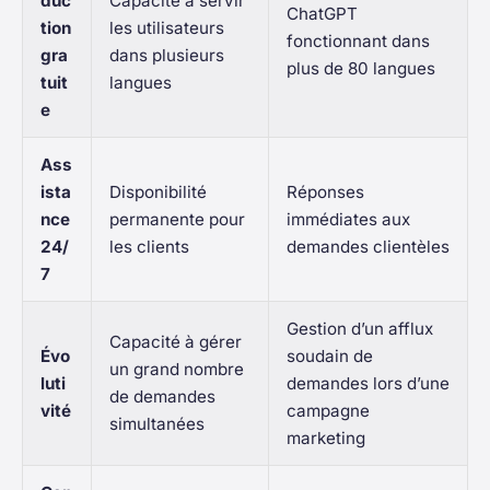
duc
Capacité à servir
ChatGPT
tion
les utilisateurs
fonctionnant dans
gra
dans plusieurs
plus de 80 langues
tuit
langues
e
Ass
ista
Disponibilité
Réponses
nce
permanente pour
immédiates aux
24/
les clients
demandes clientèles
7
Gestion d’un afflux
Capacité à gérer
Évo
soudain de
un grand nombre
luti
demandes lors d’une
de demandes
vité
campagne
simultanées
marketing