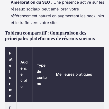
Amélioration du SEO
: Une présence active sur les
réseaux sociaux peut améliorer votre
référencement naturel en augmentant les backlinks
et le trafic vers votre site.
Tableau comparatif : Comparaison des
principales plateformes de réseaux sociaux
Pl
at
Audi
e
Type
enc
f
de
e
Meilleures pratiques
o
conte
cibl
r
nu
e
m
e
F