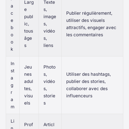
Larg
Texte
a
e
s,
c
Publier régulièrement,
publ
image
e
utiliser des visuels
ic,
s,
b
attractifs, engager avec
tous
vidéo
o
les commentaires
âge
s,
o
s
liens
k
In
Jeu
Photo
st
nes
s,
Utiliser des hashtags,
a
adul
vidéo
publier des stories,
g
tes,
s,
collaborer avec des
r
visu
storie
influenceurs
a
els
s
m
Li
Prof
Articl
n